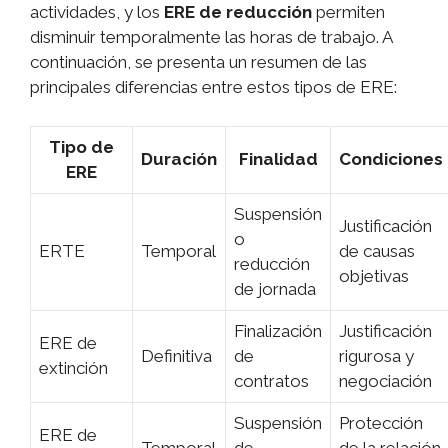
actividades, y los
ERE de reducción
permiten
disminuir temporalmente las horas de trabajo. A
continuación, se presenta un resumen de las
principales diferencias entre estos tipos de ERE:
Tipo de
Duración
Finalidad
Condiciones
ERE
Suspensión
Justificación
o
ERTE
Temporal
de causas
reducción
objetivas
de jornada
Finalización
Justificación
ERE de
Definitiva
de
rigurosa y
extinción
contratos
negociación
Suspensión
Protección
ERE de
Temporal
de
de la relación