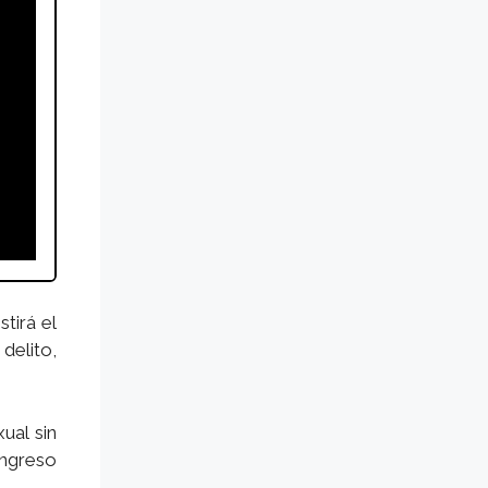
tirá el
delito,
ual sin
ongreso