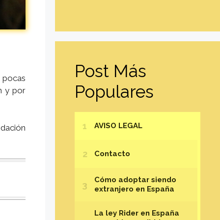
Post Más
n pocas
Populares
n y por
idación