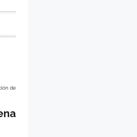
ción de
ena