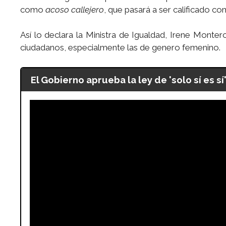
como
acoso callejero
, que pasará a ser calificado 
Así lo declara la Ministra de Igualdad, Irene Monter
ciudadanos, especialmente las de genero femenino.
El Gobierno aprueba la ley de 'solo sí es sí