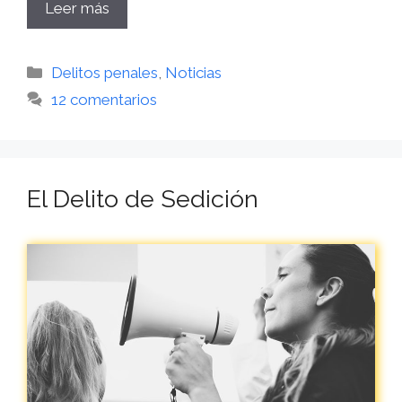
Leer más
Categorías
Delitos penales
,
Noticias
12 comentarios
El Delito de Sedición